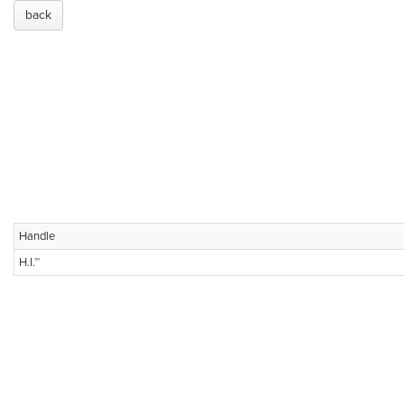
back
Handle
H.I.™