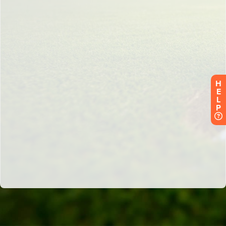
H
E
L
P